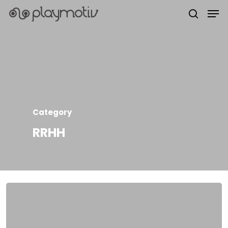
Hit enter to search or ESC to close
Category
RRHH