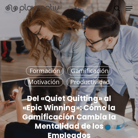
Hit enter to search or ESC to close
Formación
Gamificación
Motivación
Productividad
Del «Quiet Quitting» al
«Epic Winning»: Cómo la
Gamificación Cambia la
Mentalidad de los
Empleados