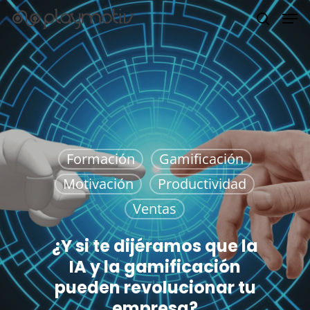
Hit enter to search or ESC to close
Formación
Gamificación
Motivación
Productividad
Ventas
¿Y si te dijéramos que la
IA y la gamificación
pueden revolucionar tu
empresa?