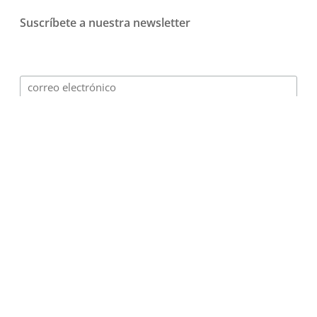
Suscríbete a nuestra newsletter
© 2026 Playmotiv - Gamificación para empresas.
Design and digital Marketing
·
Terms of use
·
Privacy
policy