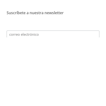
Suscríbete a nuestra newsletter
© 2026 Playmotiv - Gamificación para empresas.
Design and digital Marketing
·
Terms of use
·
Privacy
policy