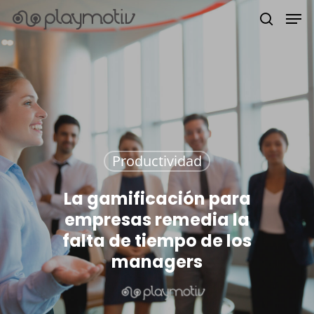
Hit enter to search or ESC to close
Productividad
La gamificación para
empresas remedia la
falta de tiempo de los
managers