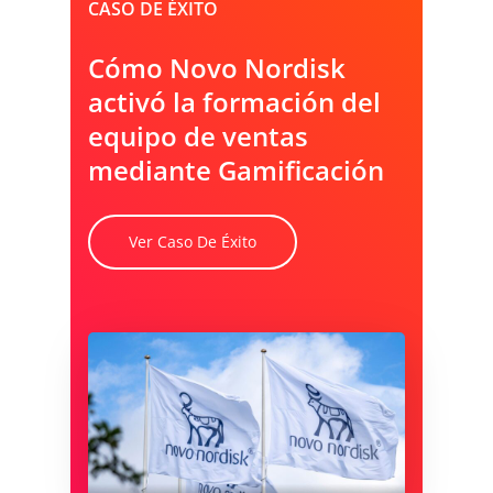
CASO DE ÉXITO
Cómo Novo Nordisk
activó la formación del
equipo de ventas
mediante Gamificación
Ver Caso De Éxito