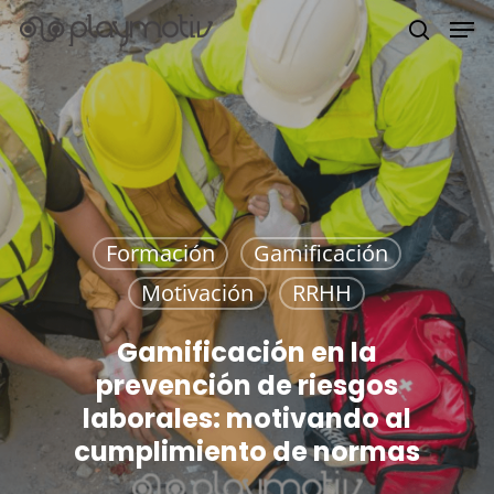
Hit enter to search or ESC to close
Formación
Gamificación
Motivación
RRHH
Gamificación en la
prevención de riesgos
laborales: motivando al
cumplimiento de normas