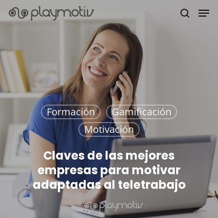
Hit enter to search or ESC to close
Formación
Gamificación
Motivación
Claves de las mejores
empresas para motivar
adaptadas al teletrabajo