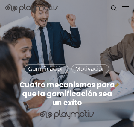
Hit enter to search or ESC to close
Gamificación
Motivación
Cuatro mecanismos para
que la gamificación sea
un éxito