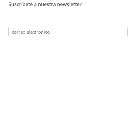
Suscríbete a nuestra newsletter
© 2026 Playmotiv - Gamificación para empresas.
Design and digital Marketing
·
Terms of use
·
Privacy
policy